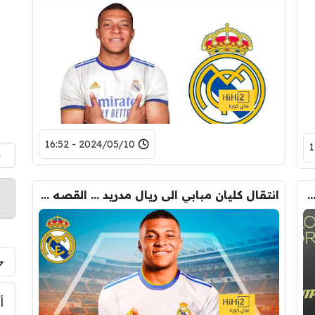
2024/05/10 - 16:52
م
 اللاعب الذي تعاقد معه ريال مدريد قبل شهرين …؟!
انتقال كليان مبابي الى ريال مدريد … القصه كاملة …!
أ