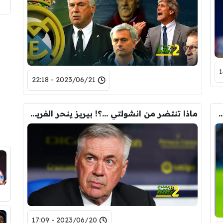
2023/06/21 - 22:18
د تاريخ توقيع كليان مبابي مع ريال مدريد
ماذا تنتضر من انشولتي …؟! بيريز ينحر الفريق في الموسم القادم
2023/06/20 - 17:09