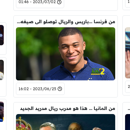
2023/07/02 - 01:46
من فرنسا …باريس والريال توصلو الى صيغه نهائية لعقد انتقال مبابي
2023/06/25 - 16:02
ل الي وحش كاسر … او ربما سيكون “ملطشة “…!
من المانيا … هذا هو مدرب ريال مدريد الجديد