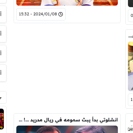
أ
2024/01/08 - 15:32
أ
فديو عاجل : وصول مهاجم ريال مدريد الجديد … بيريز يضغط على كليان مبابي بأقصى قوة …!
أ
أ
الغباء والتخلف والوقاحة …؟! انشلوتي في الميزان
انشلوتي بدأ يبث سمومه في ريال مدريد …! هل اقترب قرار طردة من النادي …؟!