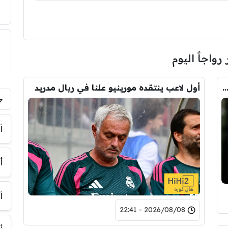
 رواجاً اليوم
يو يعوض رودري بالصفقة التي ينتظرها جمهور الريال
أول لاعب ينتقده مورينيو علنا في ريال مدريد
أ
أ
أ
2026/08/08 - 22:41