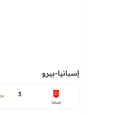
إسبانيا-بيرو
3
09 يوني
إسبانيا