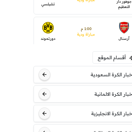
جوهور دار
تشيلسي
التعظيم
1:00 م
مباراة ودية
آرسنال
دورتموند
أقسام الموقع
1:30 م
مباراة ودية
ليفربول
موناكو
خبار الكرة السعودية
خبار الكرة الالمانية
خبار الكرة الانجليزية