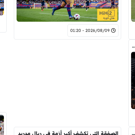
2026/08/09 - 01:20
ة في الطريق …! صمت إدارة الريال ليس من باب الصدفة
 بين ديكو وفليك على صفقة برشلونة الجديدة
الصفقة التي تكشف أكبر أزمة في ريال مدريد