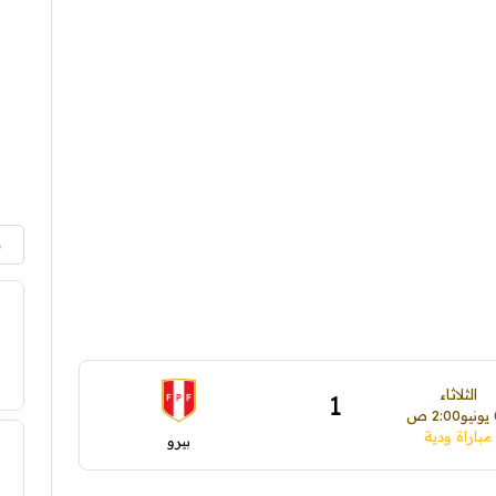
م
الثلاثاء
1
و
2:00 ص
مباراة ودية
بيرو