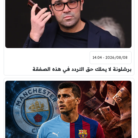
برشلونة
نوتنغهام فورست
8:00 م
مباراة ودية
اودينيزي
برشلونة
2026/08/08 - 14:04
برشلونة لا يملك حق التردد في هذه الصفقة