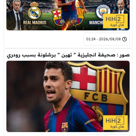
2026/08/08 - 01:24
صور : صحيفة انجليزية ” تهين ” برشلونة بسبب رودري