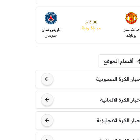
3:00 م
مباراة ودية
مانشستر
باريس سان
يونايتد
جيرمان
5:00 م
أقسام الموقع
ودية( ابو ظبي الرياضية -TV
)
ينتسفاروشي
ريال مدريد
خبار الكرة السعودية
7:00 م
خبار الكرة الالمانية
مباراة ودية
نوتنغهام
برشلونة
فورست
خبار الكرة الانجليزية
8:00 م
مباراة ودية