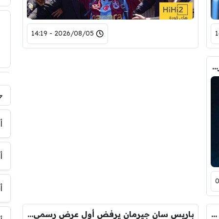
2026/08/05 - 14:19
رسميا.. محمد صلاح لاعبا لطرابزون سبور التركي
فر
أ
أ
أ
طرابزون سبور يوافق على أول مطالب محمد صلاح
باريس سان جيرمان يرفض أول عرض رسمي من ليفربول لباركولا