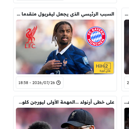
باريس سان جيرمان يصدم ليفربول ويستغل جنون الميركاتو لبيع باركولا
السبب الرئيسي الذي يجعل ليفربول متقدما على بايرن ميونخ في سباق باركولا
2026/07/26 - 18:58
هل يصبح ماستانتونو نجم عالمي مثل محمد صلاح ؟
على خطى أرنولد …المهمة الأولى ليورجن كلوب مع منتخب ألمانيا