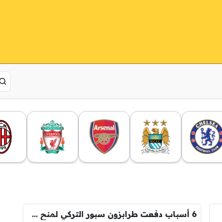
6 أسباب دفعت طرابزون سبور التركي لمنح محمد صلاح راتب كبير