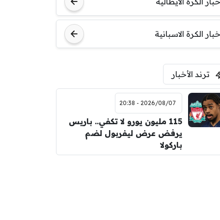
خبار الكرة الايطالية
اودينيزي
برشلونة
خبار الكرة الاسبانية
ترند الأخبار
2026/08/07 - 20:38
115 مليون يورو لا تكفي.. باريس
يرفض عرض ليفربول لضم
باركولا