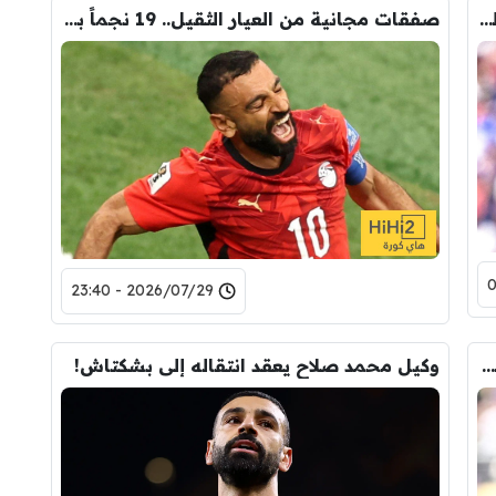
السبب الرئيسي لتمسك ليفربول وأرسنال بالتعاقد مع باركولا
صفقات مجانية من العيار الثقيل.. 19 نجماً بارزاً بلا أندية قبل غلق الميركاتو!
2026/07/29 - 23:40
ليفربول يأخذ أول خطوة رسمية للتعاقد مع باركولا
وكيل محمد صلاح يعقد انتقاله إلى بشكتاش!