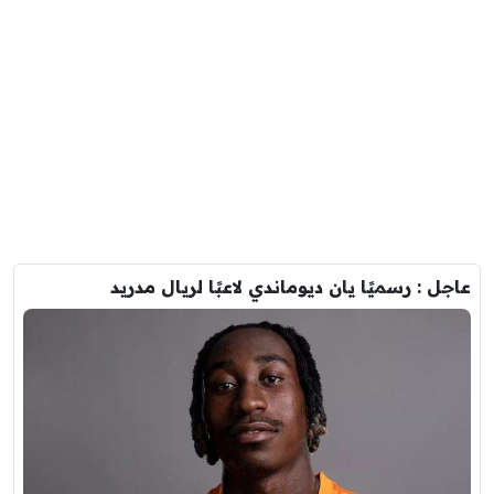
عاجل : رسميًا يان ديوماندي لاعبًا لريال مدريد