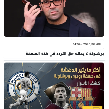
برشلونة
نوتنغهام فورست
8:00 م
مباراة ودية
اودينيزي
برشلونة
2026/08/08 - 14:04
برشلونة لا يملك حق التردد في هذه الصفقة