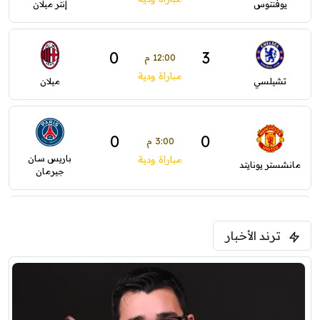
يوفنتوس
إنتر ميلان
0
3
12:00 م
مباراة ودية
تشيلسي
ميلان
0
0
3:00 م
باريس سان
مباراة ودية
مانشستر يونايتد
جيرمان
5:00 م
ترند الأخبار
ودية( ابو ظبي الرياضية -TV )
فرينتسفاروشي
ريال مدريد
7:00 م
مباراة ودية