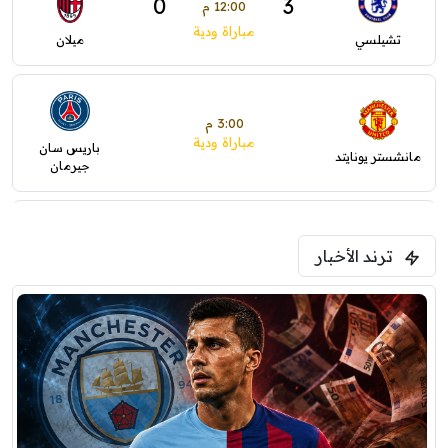
0
3
12:00 م
مباراة ودية
تشيلسي
ميلان
3:00 م
مباراة ودية
باريس سان
مانشستر يونايتد
جيرمان
5:00 م
ترند الأخبار
ودية( ابو ظبي الرياضية -TV )
فرينتسفاروشي
ريال مدريد
7:00 م
مباراة ودية
برشلونة
نوتنغهام فورست