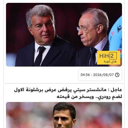
2026/08/07 - 04:36
عاجل : مانشستر سيتي يرفض عرض برشلونة الاول
لضم رودري.. ويسخر من قيمته