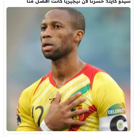
سيدو كايتا: خسرنا لأن نيجيريا كانت أفضل منا