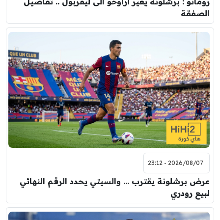
رومانو : برشلونة يُعير أراوخو الى ليفربول .. تفاصيل
الصفقة
2026/08/07 - 23:12
عرض برشلونة يقترب … والسيتي يحدد الرقم النهائي
لبيع رودري