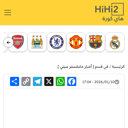
الرئيسية
في قسم [
أخبار مانشستر سيتي
]
re
elegram
Copy
WhatsApp
Facebook
X
2026/01/10 - 17:04
Link