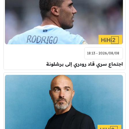
7:00 م
مباراة ودية
برشلونة
نوتنغهام فورست
8:00 م
مباراة ودية
اودينيزي
برشلونة
2026/08/08 - 18:13
اجتماع سري قاد رودري إلى برشلونة