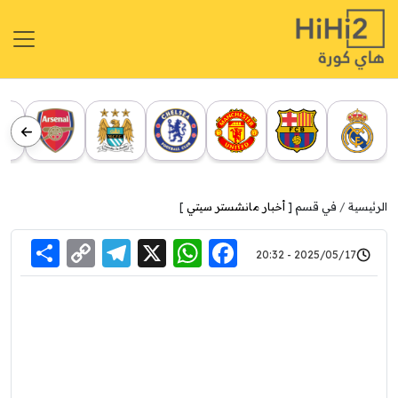
الرئيسية
في قسم [
أخبار مانشستر سيتي
]
re
elegram
Copy
WhatsApp
Facebook
X
2025/05/17 - 20:32
Link