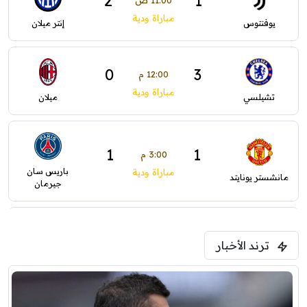
2
1
11:00 ص
مباراة ودية
يوفنتوس
إنتر ميلان
0
3
12:00 م
مباراة ودية
تشيلسي
ميلان
1
1
3:00 م
باريس سان
مباراة ودية
مانشستر يونايتد
جيرمان
0
0
5:00 م
ترند الأخبار
ودية( ابو ظبي الرياضية -TV )
فرينتسفاروشي
ريال مدريد