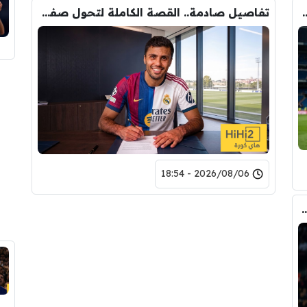
وأحد افراد ادارة ريال مدريد بعد انهيار صفقة رودري
تفاصيل صادمة.. القصة الكاملة لتحول صفقة رودري من ريال مدريد الى برشلونة
2026/08/06 - 18:54
ري عن ريال مدريد وقربته من برشلونة