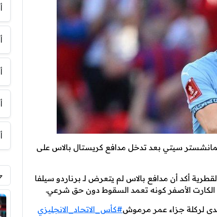
أ
أ
أ
أ
أ
 لمانشستر سيتي بعد تدخل مدافع كريستال بالاس على
طرية أكد أن مدافع بالاس لم يتعرض لـ برناردو سيلفا
الكارت الأصفر كونه تعمد السقوط دون حق شرعي.
ى لركلة جزاء عمر مرموش
#كأس_الاتحاد_الانجليزي