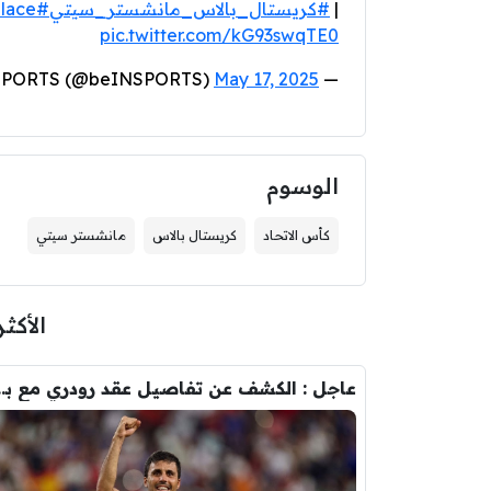
|
#كريستال_بالاس_مانشستر_سيتي
#FACup
alace
pic.twitter.com/kG93swqTE0
May 17, 2025
— beIN SPORTS (@beINSPORTS)
الوسوم
كأس الاتحاد
كريستال بالاس
مانشستر سيتي
الأكثر
عاجل : الكشف عن تفاصيل عقد ر