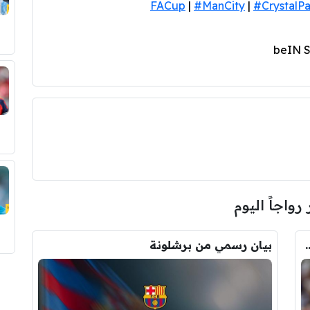
|
#ManCity
|
#CrystalP
 رواجاً اليوم
ودري مع برشلونة.. قيمة الصفقة والراتب
بيان رسمي من برشلونة