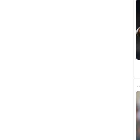
ذي جعل ريال مدريد قد يتنازل لبرشلونة عن رودري