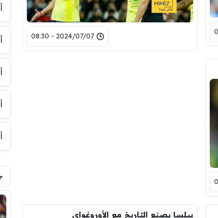
أ
2024/07/07 - 08:30
أ
أ
أ
أ
بيلسا يصنع التاريخ مع الأوروغواي