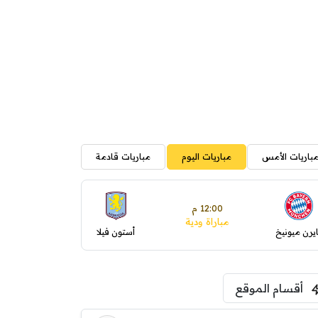
باريات الأمس
مباريات اليوم
مباريات قادمة
12:00 م
مباراة ودية
ايرن ميونيخ
أستون فيلا
أقسام الموقع