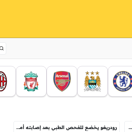
رقم سلبي غير مسبوق في مباراة البرازيل والأوروغواي
رودريغو يخضع للفحص الطبي بعد إصابته أمام الأوروغواي