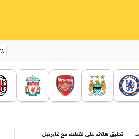
رد فعل غير متوقع من مشجعي أرسنال تجاه غابرييل بعد خسارة دوري الأبطال !
تعليق هالاند على لقطته مع غابرييل