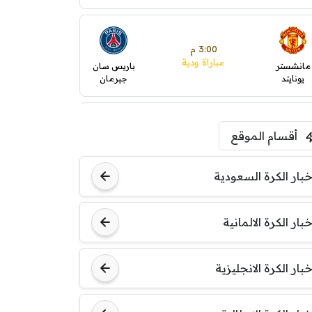
3:00 م
مباراة ودية
مانشستر
باريس سان
يونايتد
جيرمان
5:00 م
أقسام الموقع
ودية( ابو ظبي الرياضية -TV
)
ينتسفاروشي
ريال مدريد
خبار الكرة السعودية
7:00 م
خبار الكرة الالمانية
مباراة ودية
نوتنغهام
برشلونة
فورست
خبار الكرة الانجليزية
8:00 م
مباراة ودية