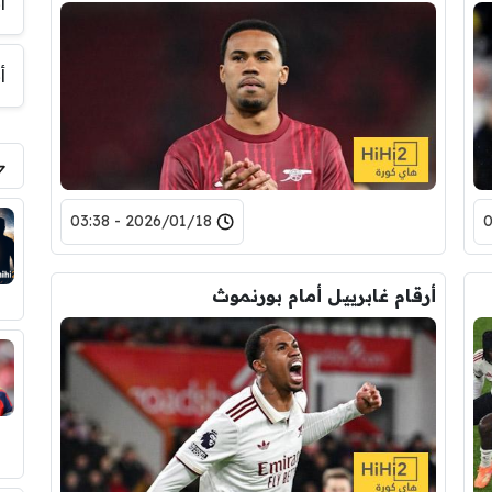
أ
أ
2026/01/18 - 03:38
أرقام غابرييل أمام بورنموث