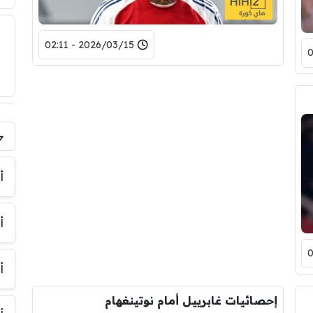
2026/03/15 - 02:11
فر
أ
أ
أ
إحصائيات غابرييل أمام نوتينغهام