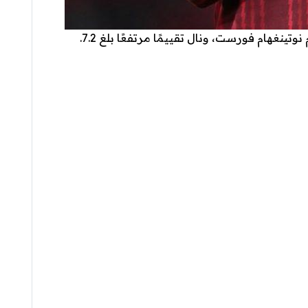
تينغهام فورست، ونال تقييمًا مرتفعًا بلغ 7.2.