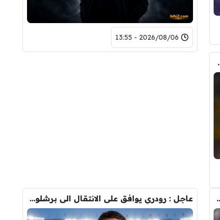
2026/08/06 - 13:55
حذف كل صوره مع ريال مدريد
ودري مع برشلونة.. قيمة الصفقة والراتب
عاجل : رودري يوافق على الانتقال الى برشلونة.. 3 أسباب وراء قراره