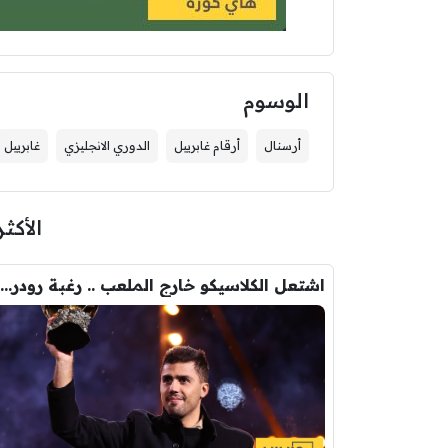
الوسوم
أرسنال
أرقام غابرييل
الدوري الانجليزي
غابرييل
الأكثر
اشتعل الكلاسيكو خارج الملعب .. رغبة رودري تصدم ريال مدريد