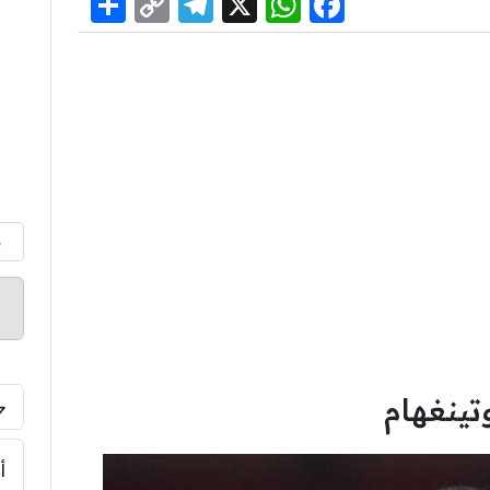
Share
Telegram
Copy
WhatsApp
Facebook
X
Link
م
تينغهام
أ