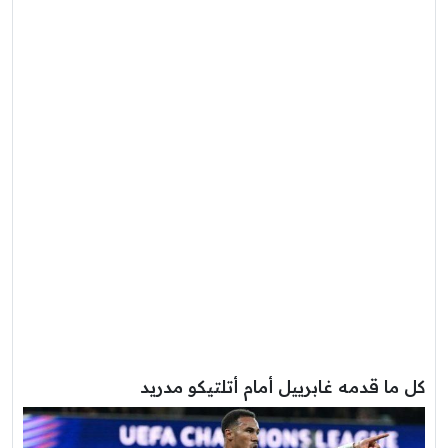
كل ما قدمه غابرييل أمام أتلتيكو مدريد