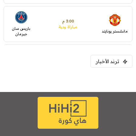
3:00 م
مباراة ودية
باريس سان
مانشستر يونايتد
جيرمان
5:00 م
ترند الأخبار
ودية( ابو ظبي الرياضية -TV )
فرينتسفاروشي
ريال مدريد
7:00 م
مباراة ودية
برشلونة
نوتنغهام فورست
8:00 م
مباراة ودية
اودينيزي
برشلونة