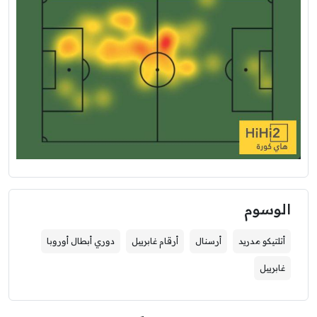
الوسوم
أتلتيكو مدريد
أرسنال
أرقام غابرييل
دوري أبطال أوروبا
غابرييل