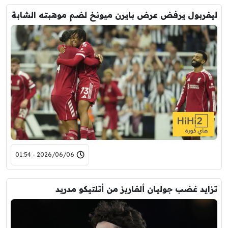
ليفربول يرفض عرض بايرن ميونخ لضم موهبته الشابة
2026/06/06 - 01:54
تزايد غضب جوليان ألفاريز من أتلتيكو مدريد