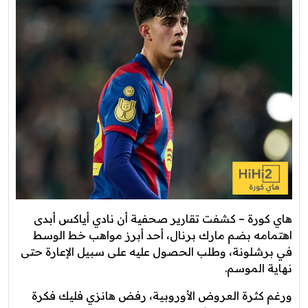
هاي كورة – كشفت تقارير صحفية أن نادي أياكس أبدى
اهتمامه بضم مارك برنال، أحد أبرز مواهب خط الوسط
في برشلونة، وطلب الحصول عليه على سبيل الإعارة حتى
نهاية الموسم.
ورغم كثرة العروض الأوروبية، رفض هانزي فليك فكرة