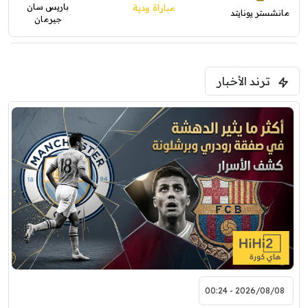
باريس سان
مباراة ودية
مانشستر يونايتد
جيرمان
0
0
5:00 م
ترند الأخبار
ودية( ابو ظبي الرياضية -TV )
فرينتسفاروشي
ريال مدريد
7:00 م
مباراة ودية
برشلونة
نوتنغهام فورست
8:00 م
مباراة ودية
اودينيزي
برشلونة
2026/08/08 - 00:24