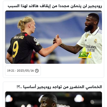
روديجير لن يتمكن مجددا من إيقاف هالاند لهذا السبب
2023/05/16 - 19:21
الخماسي المتضرر من تواجد روديجير أساسيا ..؟!