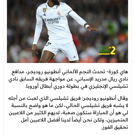
هاي كورة- تحدث النجم الألماني أنطونيو روديجر، مدافع
نادي ريال مدريد الإسباني، عن مواجهة فريقه السابق نادي
تشيلسي الإنجليزي في بطولة دوري أبطال أوروبا.
وقال أنطونيو روديجر: فريق تشيلسي الذي لعبت من أجله
لا يشبه فريق تشيلسي الحالي، لكن ما هو واضح بالنسبة
لي هو أن المباراة ستكون صعبة، لديهم الكثير من اللاعبين
المتميزين، ولكن نحن أيضاً لدينا أفضل اللاعبين أمل
تحقيق الفوز.