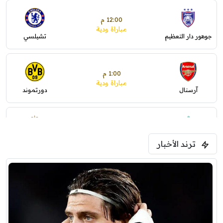
12:00 م
مباراة ودية
جوهور دار التعظيم
تشيلسي
1:00 م
مباراة ودية
آرسنال
دورتموند
1:30 م
مباراة ودية
ترند الأخبار
ليفربول
موناكو