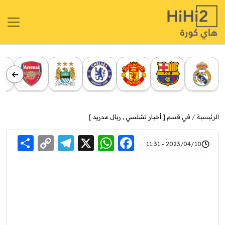
الرئيسية
في قسم [
أخبار تشلسي
,
ريال مدريد
]
re
elegram
Copy
WhatsApp
Facebook
X
2023/04/10 - 11:31
Link