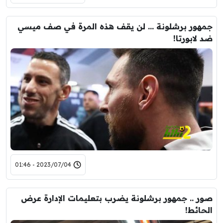
جمهور برشلونة … لن يقف هذه المرة في صف ميسي
ضد لابورتا!
2023/07/04 - 01:46
صور .. جمهور برشلونة يضرب بتعليمات الإدارة عرض
الحائط!