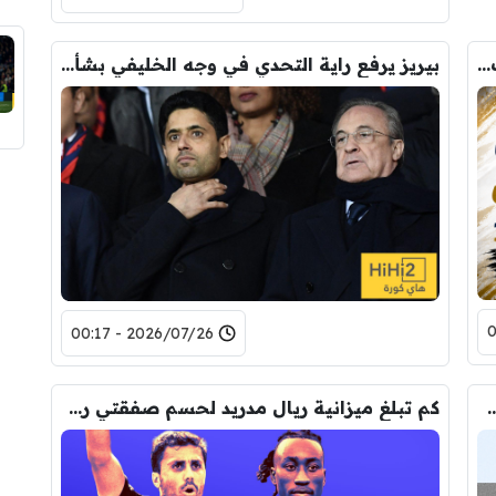
تحركات استثنائية لإدارة ريال مدريد ومخاوف قائمة !
بيريز يرفع راية التحدي في وجه الخليفي بشأن ضم هذا اللاعب !
2026/07/26 - 00:17
 يوجه إنذارا نهائيا إلى فينيسيوس
كم تبلغ ميزانية ريال مدريد لحسم صفقتي رودري وديوماندي؟