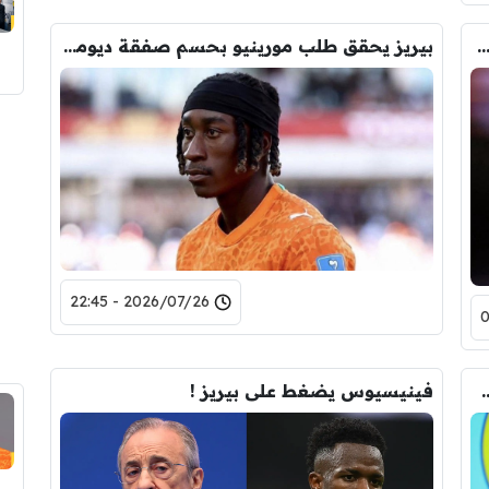
نتهى ميركاتو ريال مدريد بعد صفقة ديوماندي؟
بيريز يحقق طلب مورينيو بحسم صفقة ديوماندي
2026/07/26 - 22:45
 لاعب بأكثر من 100 مليون يورو هذا الصيف؟
فينيسيوس يضغط على بيريز !