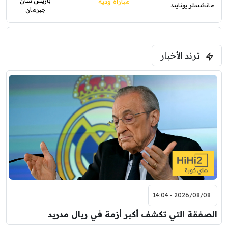
باريس سان
مباراة ودية
مانشستر يونايتد
جيرمان
2
1
5:00 م
ترند الأخبار
ودية( ابو ظبي الرياضية -TV )
فرينتسفاروشي
ريال مدريد
7:00 م
مباراة ودية
برشلونة
نوتنغهام فورست
8:00 م
مباراة ودية
اودينيزي
برشلونة
2026/08/08 - 14:04
الصفقة التي تكشف أكبر أزمة في ريال مدريد