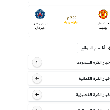
3:00 م
مباراة ودية
مانشستر
باريس سان
يونايتد
جيرمان
5:00 م
أقسام الموقع
ودية( ابو ظبي الرياضية -TV
)
ينتسفاروشي
ريال مدريد
خبار الكرة السعودية
7:00 م
خبار الكرة الالمانية
مباراة ودية
نوتنغهام
برشلونة
فورست
خبار الكرة الانجليزية
8:00 م
مباراة ودية