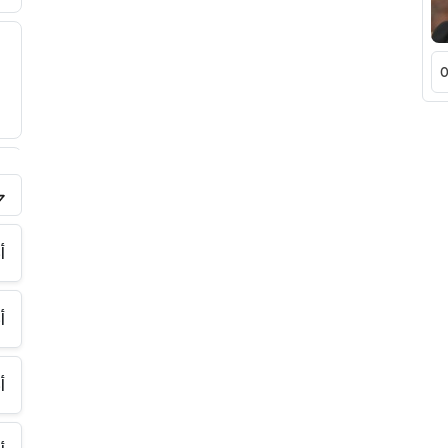
فر
أ
أ
أ