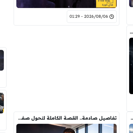
2026/08/06 - 01:29
صفقة واحدة .. خيبة أمل بسوق انتقالات ريال مدريد !
 الانتقال الى برشلونة.. 3 أسباب وراء قراره
تفاصيل صادمة.. القصة الكاملة لتحول صفقة رودري من ريال مدريد الى برشلونة