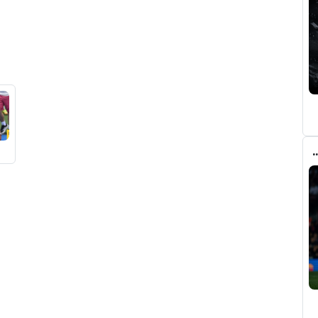
ري عن ريال مدريد وقربته من برشلونة