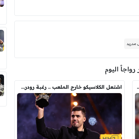
ل مدريد
 رواجاً اليوم
ودري مع برشلونة.. قيمة الصفقة والراتب
اشتعل الكلاسيكو خارج الملعب .. رغبة رودري تصدم ريال مدريد