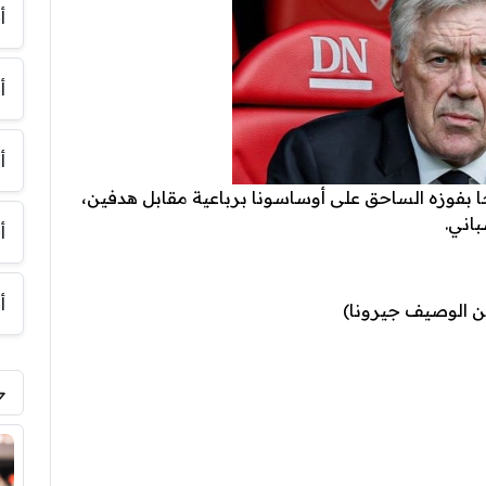
أ
أ
أ
ا بفوزه الساحق على أوساسونا برباعية مقابل هدفين،
أ
أ