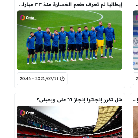
بح أكبر قائد في تاريخ نهائي اليورو!
إيطاليا لم تعرف طعم الخسارة منذ ٣٣ مباراة، هل تتذوقه الليلة؟
2021/07/11 - 20:46
التشكيل الرسمي لنهائي اليورو بين إنجلترا وإيطاليا..
هل تكرر إنجلترا إنجاز ٦٦ على ويمبلي؟