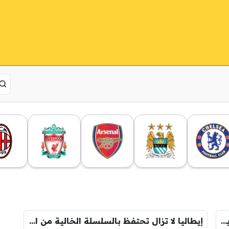
بونوتشي “الأكبر” سنًا بين المُسجلين في تاريخ نهائي اليورو!
إيطاليا لا تزال تحتفظ بالسلسلة الخالية من الهزائم!