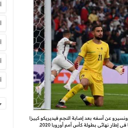
أ
أ
أ
أ
أ
سيرو عن أسفه بعد إصابة النجم فيديريكو كييزا
ي إطار نهائي بطولة كأس أمم أوروبا 2020.