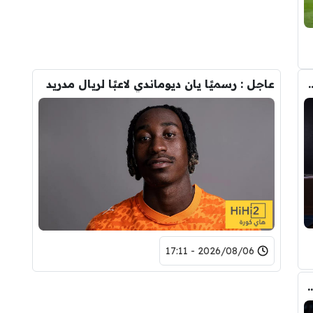
تحول صفقة رودري من ريال مدريد الى برشلونة
عاجل : رسميًا يان ديوماندي لاعبًا لريال مدريد
2026/08/06 - 17:11
ري عن ريال مدريد وقربته من برشلونة