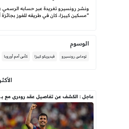
ونشر رونسيرو تغريدة عبر حسابه الرسمي على 
“مسكين كييزا، كان في طريقه للفوز بجائزة أف
الوسوم
توماس رونسيرو
فيديريكو كييزا
كأس أمم أوروبا
الأكثر
عاجل : الكشف عن تفاصيل عقد ر