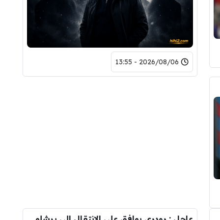
2026/08/06 - 13:55
دريد ” شاهد تشكيله الريال القادمه لاكتساح المركز الثاني
عاجل : رودري يوافق على الانتقال الى برشلونة.. 3 أسباب وراء قراره