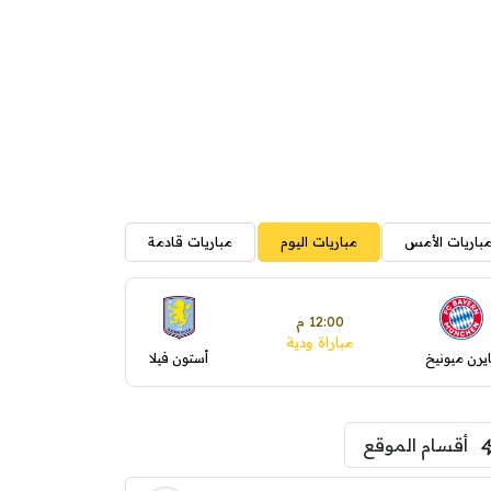
باريات الأمس
مباريات اليوم
مباريات قادمة
12:00 م
مباراة ودية
ايرن ميونيخ
أستون فيلا
أقسام الموقع