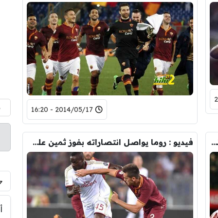
م
2014/05/17 - 16:20
تشكيلة : روما يرحل الى صقيلة لمقابلة كاتانيا الاخير
فيديو : روما يواصل انتصاراته بفوز ثمين على ميلان
أ