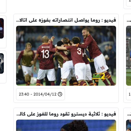
تشكيلة : روما يقابل فيورنتينا في امتحان صعب لأبناء العاصمة
فيديو : روما يواصل انتصاراته بفوزه على اتالانتا بثلاثية
2014/04/12 - 23:40
تشكيلة : وصيف الكالتشيو روما يستضيف اتالانتا
فيديو : ثلاثية ديسترو تقود روما للفوز على كالياري