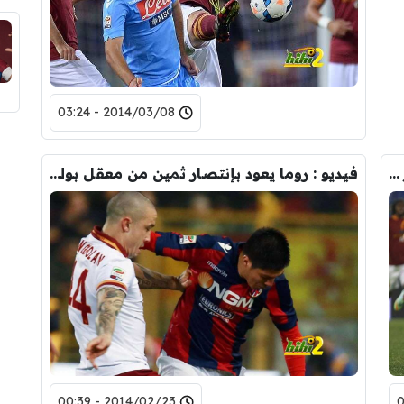
2014/03/08 - 03:24
صور : روما يفرط بنقطتين بتعادله امام الانتر الذي كسب نقطة ثمينة
فيديو : روما يعود بإنتصار ثمين من معقل بولونيا
2014/02/23 - 00:39