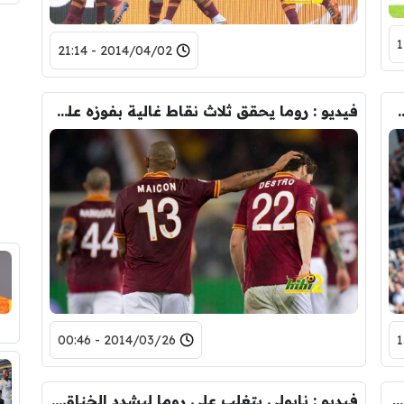
2014/04/02 - 21:14
اث نقاط ثمينة من معقل ساسولو
فيديو : روما يحقق ثلاث نقاط غالية بفوزه على تورينو
2014/03/26 - 00:46
فيديو : روما يواصل ملاحقته للمتصدر بفوزه على كييفو
فيديو : نابولي يتغلب على روما ليشدد الخناق عليه في المركز الثاني