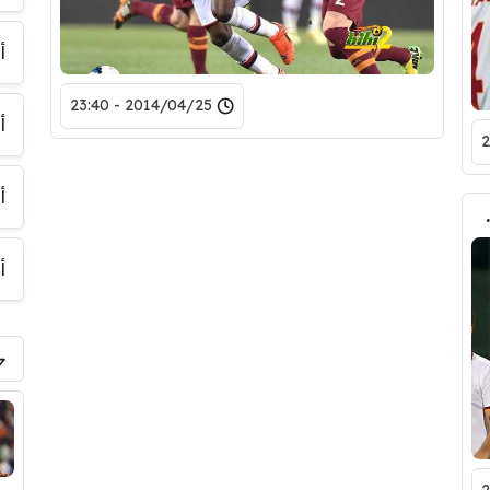
أ
2014/04/25 - 23:40
أ
أ
ز صعب على فيورنتينا
أ