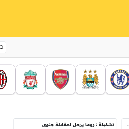
ائية نظيفة في شباك فيورنتينا
تشكيلة : روما يرحل لمقابلة جنوى