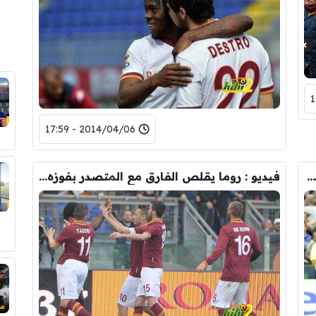
2014/04/06 - 17:59
تشكيلة : روما يرحل الى جزيرة سيردينا لمقابلة كالياري
فيديو : روما يقلص الفارق مع المتصدر بفوزه على بارما