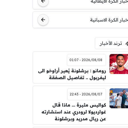
مباراة ودية
خبار الكرة الايطالية
اودينيزي
برشلونة
خبار الكرة الاسبانية
ترند الأخبار
2026/08/08 - 01:07
رومانو : برشلونة يُعير أراوخو الى
ليفربول .. تفاصيل الصفقة
2026/08/07 - 22:43
كواليس مثيرة … ماذا قال
غوارديولا لرودري عند استشارته
عن ريال مدريد وبرشلونة