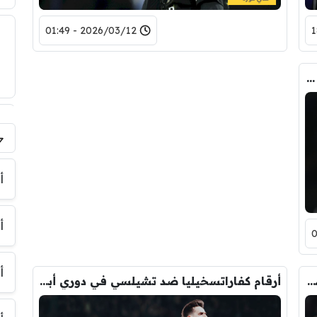
2026/03/12 - 01:49
أرقام إنزو فيرنانديز ضد باريس سان جيرمان في دوري أبطال أوروبا
فر
أ
أ
أ
هزيمة باريس القاسية تكتب لتشيلسي أرقاما سلبية
أرقام كفاراتسخيليا ضد تشيلسي في دوري أبطال أوروبا