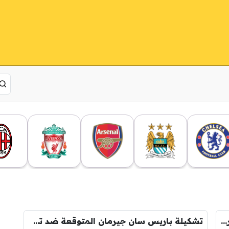
من هو خصم باريس القادم في ربع نهائي دوري أبطال أوروبا؟
تشكيلة باريس سان جيرمان المتوقعة ضد تشيلسي في دوري أبطال أوروبا