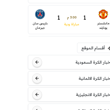
1
1
3:00 م
مانشستر
باريس سان
مباراة ودية
يونايتد
جيرمان
2
1
5:00 م
أقسام الموقع
ودية( ابو ظبي الرياضية -TV
ينتسفاروشي
ريال مدريد
)
خبار الكرة السعودية
0
0
7:00 م
خبار الكرة الالمانية
نوتنغهام
مباراة ودية
برشلونة
فورست
خبار الكرة الانجليزية
8:00 م