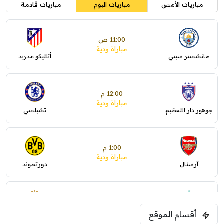
مباريات الأمس
مباريات اليوم
مباريات قادمة
11:00 ص
مباراة ودية
مانشستر سيتي
أتلتيكو مدريد
12:00 م
مباراة ودية
جوهور دار التعظيم
تشيلسي
1:00 م
مباراة ودية
آرسنال
دورتموند
1:30 م
مباراة ودية
أقسام الموقع
ليفربول
موناكو