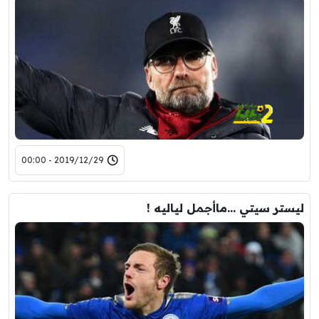
2019/12/29 - 00:00
ليستر سيتي …ماأجمل لياليه !