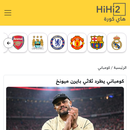
الرئيسية
كومباني
كومباني يطرد ثلاثي بايرن ميونخ