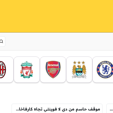
اتهامات تلاحق كارفاخال.. “أولوية المونديال” تُشعل أزمة مع أربيلوا
موقف حاسم من دي لا فوينتي تجاه كارفاخال قبل المونديال