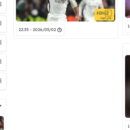
أ
أ
2026/05/02 - 22:35
أ
أ
أ