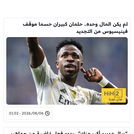
لم يكن المال وحده.. حلمان كبيران حسما موقف
فينيسيوس من التجديد
2026/08/06 - 01:02
“ريال مدريد أكبر منك”.. ردود فعل غاضبة من جماهير