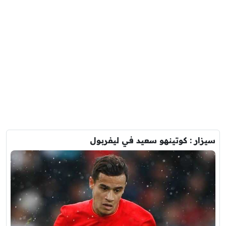
سيزار : كوتينهو سعيد في ليفربول