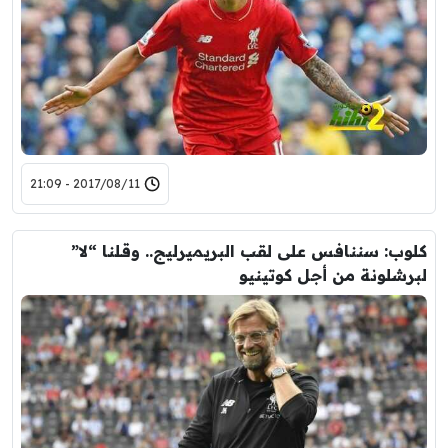
2017/08/11 - 21:09
كلوب: سننافس على لقب البريميرليج.. وقلنا “لا”
لبرشلونة من أجل كوتينيو