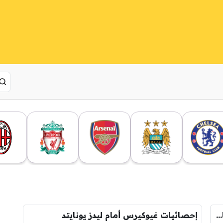
فيكتور غيوكيرس يسجل الهدف الثاني لأرسنال أمام نوتنغهام
إحصائيات غيوكيرس أمام ليدز يونايتد