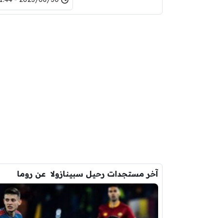
آخر مستجدات رحيل سبينازولا عن روما