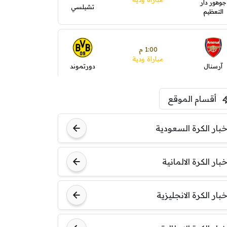
جوهور دار
تشيلسي
التعظيم
1:00 م
مباراة ودية
آرسنال
دورتموند
أقسام الموقع
1:30 م
مباراة ودية
ليفربول
موناكو
خبار الكرة السعودية
خبار الكرة الالمانية
خبار الكرة الانجليزية