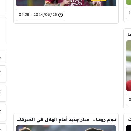
2024/03/25 - 09:28
ا
أ
أ
أ
ت
نجم روما … خيار جديد أمام الهلال في الميركاتو