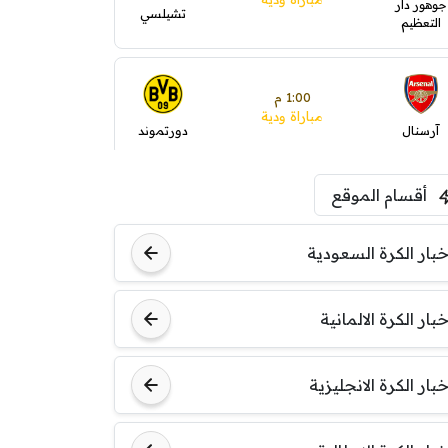
جوهور دار
تشيلسي
التعظيم
1:00 م
مباراة ودية
آرسنال
دورتموند
أقسام الموقع
1:30 م
مباراة ودية
ليفربول
موناكو
خبار الكرة السعودية
خبار الكرة الالمانية
خبار الكرة الانجليزية