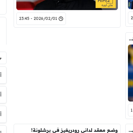
2026/02/01 - 23:45
ناد جديد ينضم لقائمة راغبي التعاقد مع موهوب برشلونة !
أ
أ
أ
فرصة للاعب برشلونة الشاب مع منتخب إسبانيا تحت 21 عامًا
وضع معقد لداني رودريغيز في برشلونة!