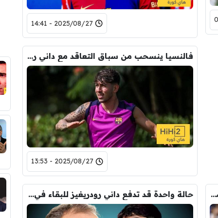
2025/08/27 - 14:41
فالنسيا ينسحب من سباق التعاقد مع داني رودريغيز ومايوركا الأقرب لضمه
2025/08/27 - 13:53
بسبب راشفورد وبردغجي.. لاعب آخر يقترب من الرحيل عن برشلونة
حالة واحدة قد تدفع داني رودريغيز للبقاء في برشلونة وسط إعجاب فليك