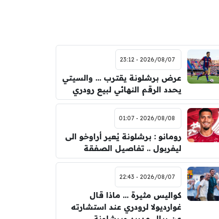
2026/08/07 - 23:12
عرض برشلونة يقترب … والسيتي
يحدد الرقم النهائي لبيع رودري
2026/08/08 - 01:07
رومانو : برشلونة يُعير أراوخو الى
ليفربول .. تفاصيل الصفقة
2026/08/07 - 22:43
كواليس مثيرة … ماذا قال
غوارديولا لرودري عند استشارته
عن ريال مدريد وبرشلونة