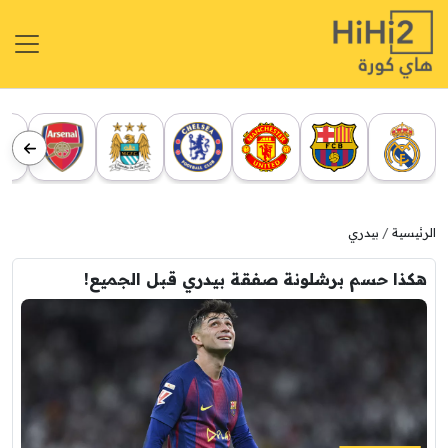
الرئيسية
بيدري
هكذا حسم برشلونة صفقة بيدري قبل الجميع!