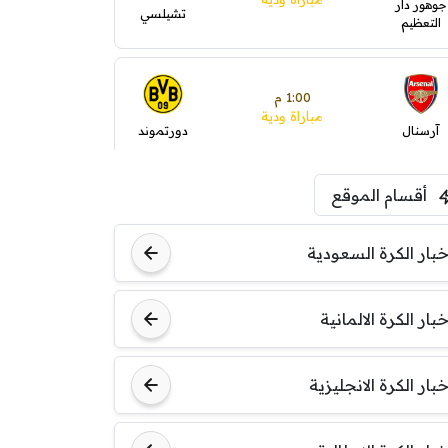
جوهور دار
تشيلسي
التعظيم
1:00 م
مباراة ودية
آرسنال
دورتموند
أقسام الموقع
1:30 م
مباراة ودية
ليفربول
موناكو
خبار الكرة السعودية
خبار الكرة الالمانية
خبار الكرة الانجليزية