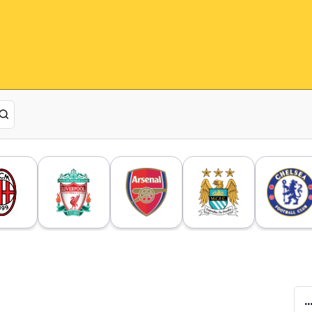
ؤال طرحه مودريتش على ميلان من أجل التوقيع معهم