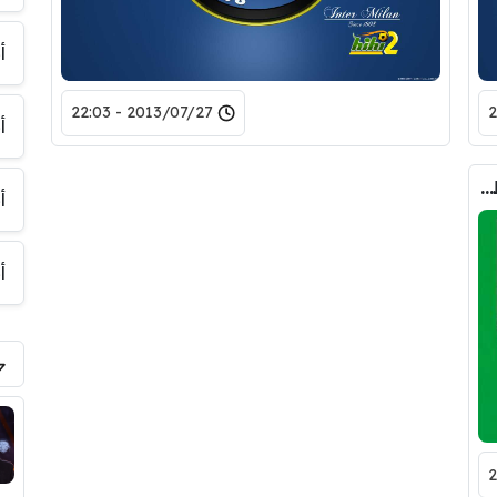
أ
2013/07/27 - 22:03
أ
ملخص اهداف – سامبدوريا × يوفنتوس – (الدوري الايطالي) 18/05/2013
أ
أ