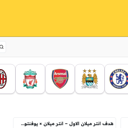
هدف انتر ميلان الاول – انتر ميلان × يوفنتوس – (الدوري الايطالي) 14/09/2013