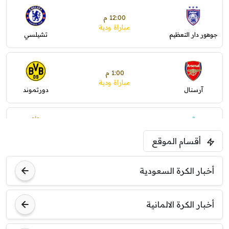
12:00 م
مباراة ودية
جوهور دار التعظيم
تشيلسي
1:00 م
مباراة ودية
آرسنال
دورتموند
1:30 م
مباراة ودية
أقسام الموقع
ليفربول
موناكو
أخبار الكرة السعودية
أخبار الكرة الالمانية