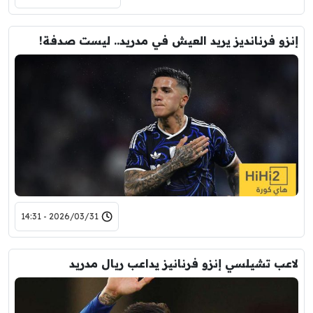
إنزو فرنانديز يريد العيش في مدريد.. ليست صدفة!
2026/03/31 - 14:31
لاعب تشيلسي إنزو فرنانيز يداعب ريال مدريد