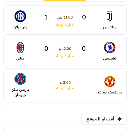
1
0
11:00 ص
مباراة ودية
يوفنتوس
إنتر ميلان
0
0
12:00 م
مباراة ودية
تشيلسي
ميلان
3:00 م
مباراة ودية
باريس سان
مانشستر يونايتد
جيرمان
5:00 م
أقسام الموقع
ودية( ابو ظبي الرياضية -TV )
فرينتسفاروشي
ريال مدريد