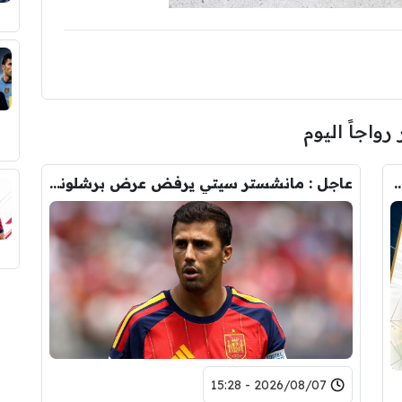
 رواجاً اليوم
رودري.. لاعبان مرشحان لحل أزمة ريال مدريد
عاجل : مانشستر سيتي يرفض عرض برشلونة الاول لضم رودري.. ويسخر من قيمته
2026/08/07 - 15:28