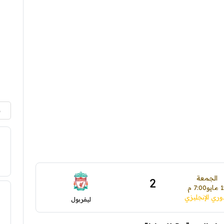
م
الجمعة
2
مايو
7:00 م
وري الإنجليزي
ليفربول