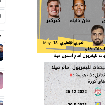
أ
أ
ات لليفربول أمام أستون فيلا