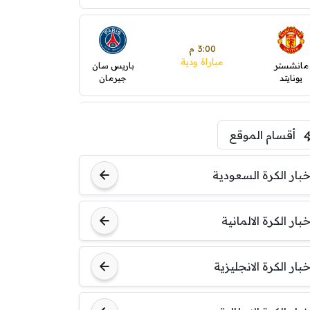
3:00 م
مباراة ودية
مانشستر
باريس سان
يونايتد
جيرمان
5:00 م
أقسام الموقع
ودية( ابو ظبي الرياضية -TV
)
ينتسفاروشي
ريال مدريد
خبار الكرة السعودية
7:00 م
خبار الكرة الالمانية
مباراة ودية
نوتنغهام
برشلونة
فورست
خبار الكرة الانجليزية
8:00 م
مباراة ودية