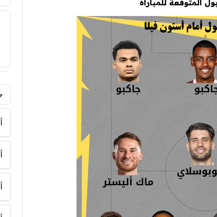
ول المتوقعة للمباراة
فر
أ
أ
أ