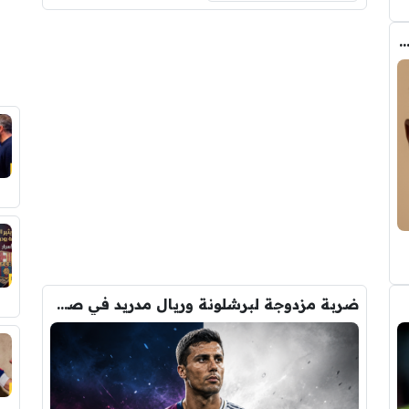
ب الحقيقي وراء تدخل فليك في صفقة رودري
ضربة مزدوجة لبرشلونة وريال مدريد في صفقة رودري