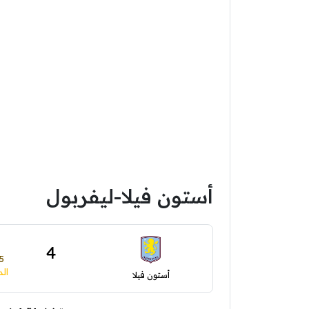
أستون فيلا-ليفربول
4
15 
الد
أستون فيلا