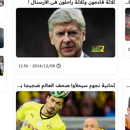
رؤية هاى كورة لإنقاذ برشلونة فى حال إلغاء العقوبة…!
ثلاثة قادمون وثلاثة راحلون فى الأرسنال !
2014/12/08 - 11:36
خمسة نجوم من الطراز الرفيع يدشنون سوق إنتقالات اليونايتد الكبرى!
ثمانية نجوم سيملأوا صحف العالم ضجيجا بسبب شائعات السوق !