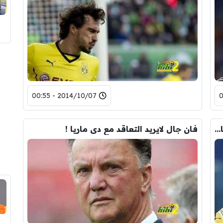
2014/10/07 - 00:55
هل يكون هومليز أولى صفقات مانشستر يونايتد فى الشتاء ؟
فان جال لايريد التعاقد مع دى ماريا !