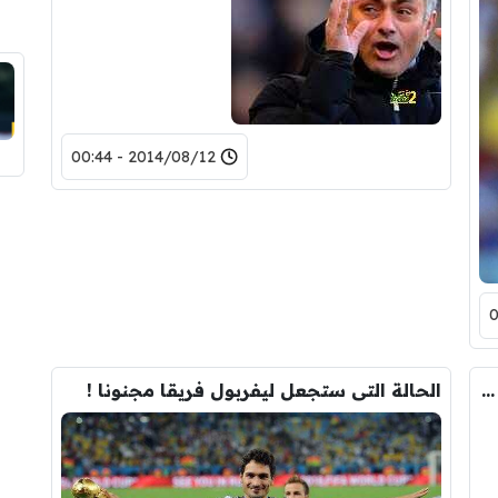
2014/08/12 - 00:44
خمسة نجوم لايزالوا فى دائرة أحلام فان جال منهم ثلاثة هولنديين !
الحالة التى ستجعل ليفربول فريقا مجنونا !