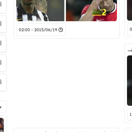
أ
أ
2015/06/19 - 02:00
أ
مانشستر يونايتد سينفق 50 مليون جنيه إسترلينى على صفقتين من نفس النادى!
أ
أ