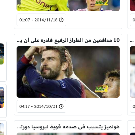
2014/11/18 - 01:07
خمسة صفقات كفيلة بإعادة السيتى لوضعه الصحيح !
10 مدافعين من الطراز الرفيع قادره على أن يحل أحدهم محل تيرى فى تشيلسى!
2014/10/31 - 04:17
 التعادل المخيب ضد هال سيتى !
هولميز يتسبب فى صدمه قوية لبروسيا دورتموند الجريح !