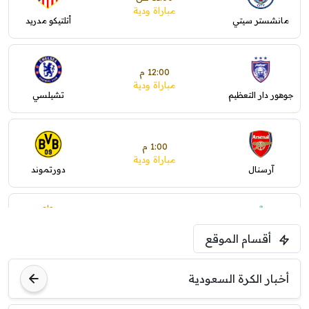
مباراة ودية
مانشستر سيتي
أتلتيكو مدريد
12:00 م
مباراة ودية
جوهور دار التعظيم
تشيلسي
1:00 م
مباراة ودية
آرسنال
دورتموند
1:30 م
مباراة ودية
أقسام الموقع
ليفربول
موناكو
أخبار الكرة السعودية