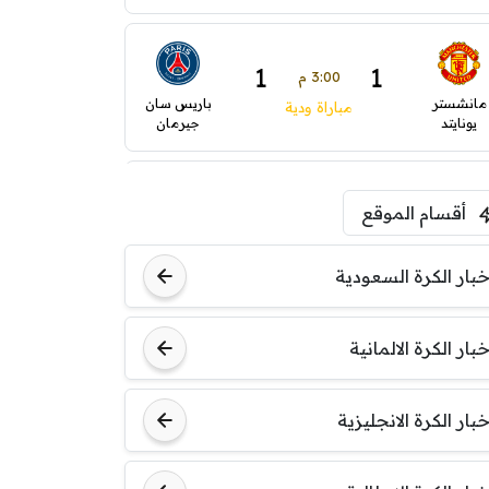
1
1
3:00 م
مانشستر
باريس سان
مباراة ودية
يونايتد
جيرمان
2
1
5:00 م
أقسام الموقع
ودية( ابو ظبي الرياضية -TV
ينتسفاروشي
ريال مدريد
)
خبار الكرة السعودية
7:00 م
خبار الكرة الالمانية
مباراة ودية
نوتنغهام
برشلونة
فورست
خبار الكرة الانجليزية
8:00 م