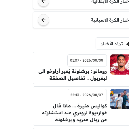
مباراة ودية
خبار الكرة الايطالية
اودينيزي
برشلونة
خبار الكرة الاسبانية
ترند الأخبار
2026/08/08 - 01:07
رومانو : برشلونة يُعير أراوخو الى
ليفربول .. تفاصيل الصفقة
2026/08/07 - 22:43
كواليس مثيرة … ماذا قال
غوارديولا لرودري عند استشارته
عن ريال مدريد وبرشلونة