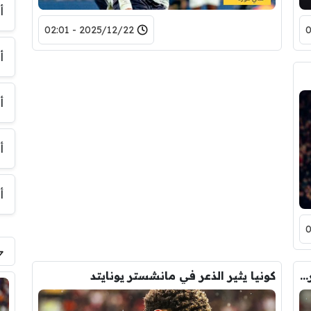
أ
2025/12/22 - 02:01
أ
أ
أ
أ
كونيا يبعث برسالة طمأنة لجماهير مانشستر يونايتد
كونيا يثير الذعر في مانشستر يونايتد