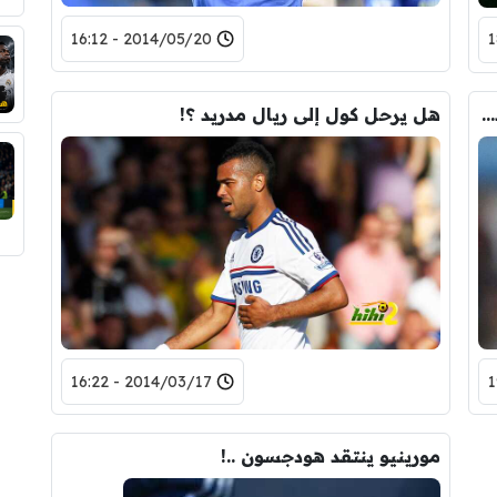
2014/05/20 - 16:12
صور : بعثة تشيلسي تصل إلى باريس استعداداً لمواجهة باريس سان جيرمان
هل يرحل كول إلى ريال مدريد ؟!
2014/03/17 - 16:22
مورينيو ينتقد هودجسون ..!