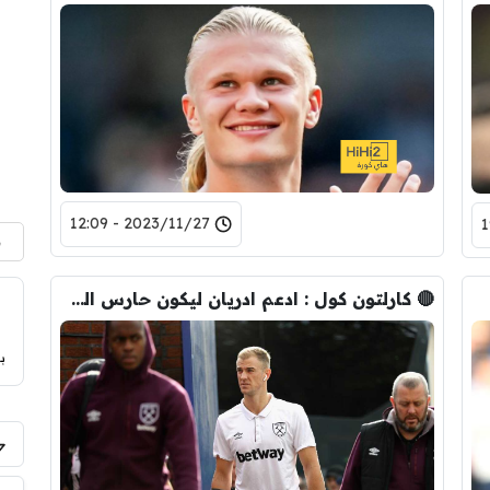
2023/11/27 - 12:09
م
🔴 كارلتون كول : ادعم ادريان ليكون حارس المرمى
ب