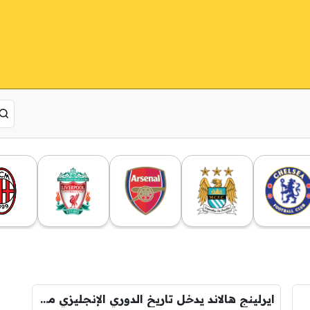
ايرلينج هالاند يدخل تاريخ الدوري الإنجليزي من أوسع الأبواب