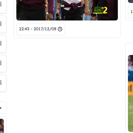
أ
أ
2017/12/08 - 22:43
أ
أ
أ