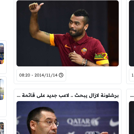
2014/11/14 - 08:20
اشلي كول قد يعود الى الدوري الانجليزي من جديد ومن بوابة فريق عريق
برشلونة لازال يبحث .. لاعب جديد على قائمة اهتمامات النادي الكتالوني .!